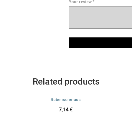
Your review
*
Versandkosten
Related products
Rübenschmaus
7,14
€
Versandkosten