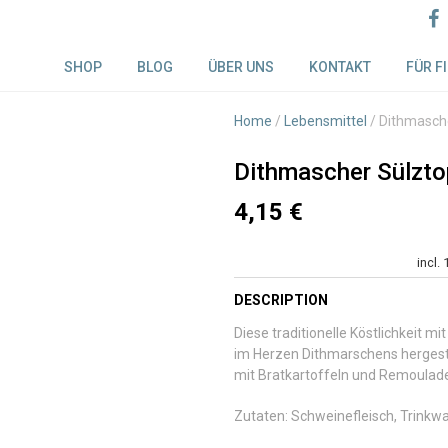
SHOP
BLOG
ÜBER UNS
KONTAKT
FÜR F
Beitragsnavigat
Home
/
Lebensmittel
/ Dithmasch
Dithmascher Sülzto
4,15
€
incl.
DESCRIPTION
Diese traditionelle Köstlichkeit
im Herzen Dithmarschens hergeste
mit Bratkartoffeln und Remoulade
Zutaten: Schweinefleisch, Trinkwas