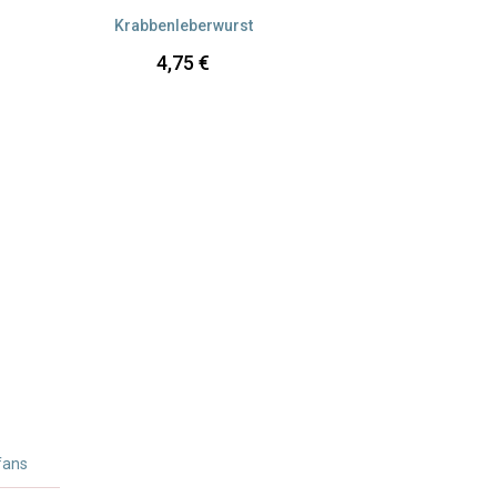
Krabbenleberwurst
4,75
€
fans