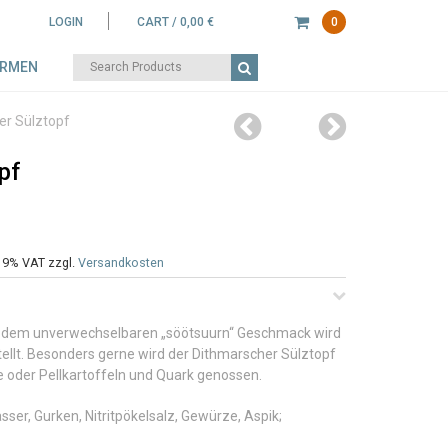
LOGIN
CART /
0,00
€
0
Search
IRMEN
for:
ion
Previous
Next
er Sülztopf
post:
post:
pf
 19% VAT
zzgl.
Versandkosten
 mit dem unverwechselbaren „söötsuurn“ Geschmack wird
llt. Besonders gerne wird der Dithmarscher Sülztopf
 oder Pellkartoffeln und Quark genossen.
ser, Gurken, Nitritpökelsalz, Gewürze, Aspik;