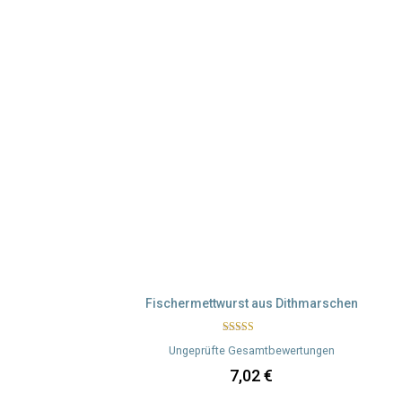
Versandkosten
Fischermettwurst aus Dithmarschen
Rated
Ungeprüfte Gesamtbewertungen
5.00
out of 5
7,02
€