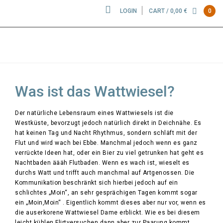
LOGIN
CART /
0,00
€
0
WATTWIESEL
Was ist das Wattwiesel?
Der natürliche Lebensraum eines Wattwiesels ist die
Westküste, bevorzugt jedoch natürlich direkt in Deichnähe. Es
hat keinen Tag und Nacht Rhythmus, sondern schläft mit der
Flut und wird wach bei Ebbe. Manchmal jedoch wenn es ganz
verrückte Ideen hat, oder ein Bier zu viel getrunken hat geht es
Nachtbaden äääh Flutbaden. Wenn es wach ist, wieselt es
durchs Watt und trifft auch manchmal auf Artgenossen. Die
Kommunikation beschränkt sich hierbei jedoch auf ein
schlichtes „Moin“, an sehr gesprächigen Tagen kommt sogar
ein „Moin,Moin“ . Eigentlich kommt dieses aber nur vor, wenn es
die auserkorene Wattwiesel Dame erblickt. Wie es bei diesem
leicht kühlen Flirtversuchen dann aber zur Paarung kommt,