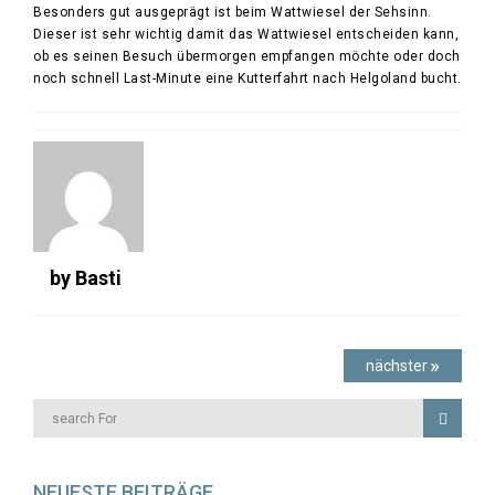
Besonders gut ausgeprägt ist beim Wattwiesel der Sehsinn.
Dieser ist sehr wichtig damit das Wattwiesel entscheiden kann,
ob es seinen Besuch übermorgen empfangen möchte oder doch
noch schnell Last-Minute eine Kutterfahrt nach Helgoland bucht.
Auth
by Basti
Beitragsnavigation
Next
»
nächster
post:
NEUESTE BEITRÄGE