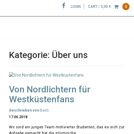
LOGIN
CART /
0,00
€
0
WATTWIESEL
Kategorie:
Über uns
Von Nordlichtern für
Westküstenfans
Geschrieben von
Basti
17.06.2018
Wir sind ein junges Team motivierter Studenten, das es sich zur
Aufgabe gemacht hat die stürmische