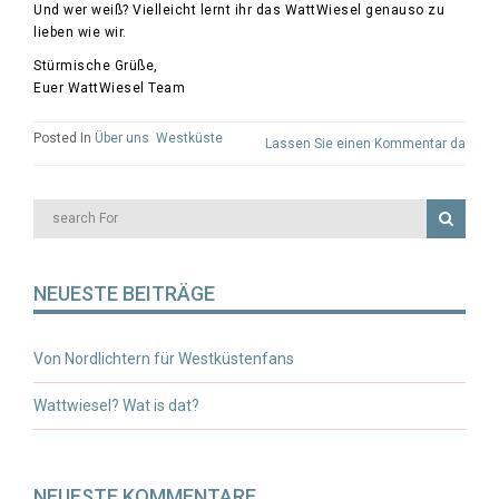
Und wer weiß? Vielleicht lernt ihr das WattWiesel genauso zu
lieben wie wir.
Stürmische Grüße,
Euer WattWiesel Team
Categories
Posted In
Über uns
,
Westküste
Lassen Sie einen Kommentar da
NEUESTE BEITRÄGE
Von Nordlichtern für Westküstenfans
Wattwiesel? Wat is dat?
NEUESTE KOMMENTARE