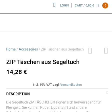
LOGIN
CART /
0,00
€
0
WATTWIESEL
Beitragsnavigation
Previous
Next
Home
/
Accessoires
/ ZIP Täschen aus Segeltuch
post:
post:
ZIP Täschen aus Segeltuch
14,28
€
incl. 19% VAT
zzgl.
Versandkosten
DESCRIPTION
Die Segeltuch ZIP TÄSCHCHEN eignen sich hervorragend für
Kleingeld, Sie können Puder, Lippenstift und andere