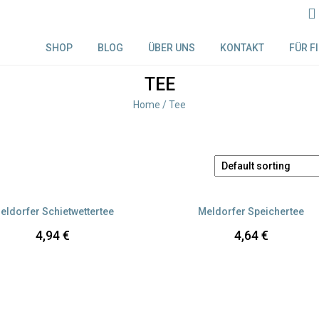
SHOP
BLOG
ÜBER UNS
KONTAKT
FÜR F
TEE
Home
/ Tee
Versandkosten
Versandkosten
eldorfer Schietwettertee
Meldorfer Speichertee
4,94
€
4,64
€