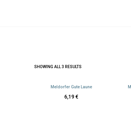
WATTWIESEL
Versandkosten
SHOWING ALL 3 RESULTS
Meldorfer Gute Laune
M
6,19
€